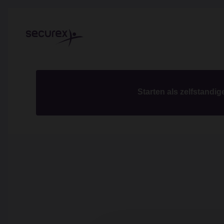
Starten als zelfstandig